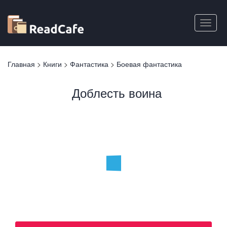
Перейти
к
Toggle
основному
naviga
содержанию
Вы
Главная
>
Книги
>
Фантастика
>
Боевая фантастика
здесь
Доблесть воина