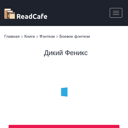
Перейти
к
Toggle
основному
naviga
содержанию
Вы
Главная
>
Книги
>
Фэнтези
>
Боевое фэнтези
здесь
Дикий Феникс