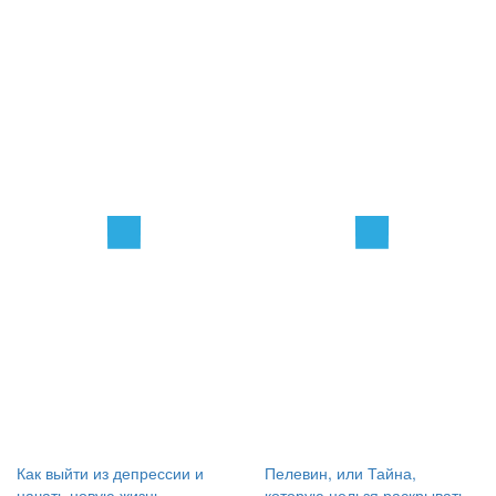
Как выйти из депрессии и
Пелевин, или Тайна,
начать новую жизнь....
которую нельзя раскрывать