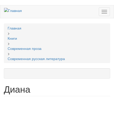
Перейти
Toggl
к
naviga
основному
содержанию
Вы
Главная
здесь
>
Книги
>
Современная проза
>
Современная русская литература
Диана