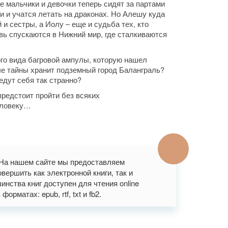
 мальчики и девочки теперь сидят за партами
 и учатся летать на драконах. Но Алешу куда
и сестры, а Иолу – еще и судьба тех, кто
ь спускаются в Нижний мир, где сталкиваются
ого вида багровой ампулы, которую нашел
ые тайны хранит подземный город Баланграль?
едут себя так странно?
редстоит пройти без всяких
еловеку…
. На нашем сайте мы предоставляем
вершить как электронной книги, так и
нства книг доступен для чтения online
рматах: epub, rtf, txt и fb2.