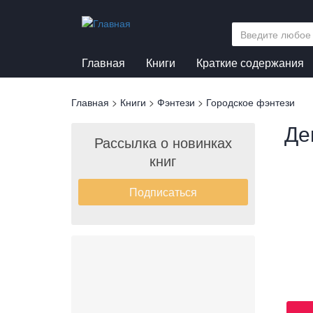
Перейти
к
основному
содержанию
Главная
Книги
Краткие содержания
Вы
Главная
>
Книги
>
Фэнтези
>
Городское фэнтези
здесь
Де
Рассылка о новинках
книг
Подписаться