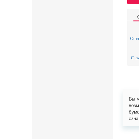
Скач
Скач
Вы м
возм
бума
озна