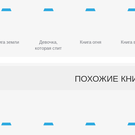
ига земли
Девочка,
Книга огня
Книга 
которая спит
ПОХОЖИЕ КН