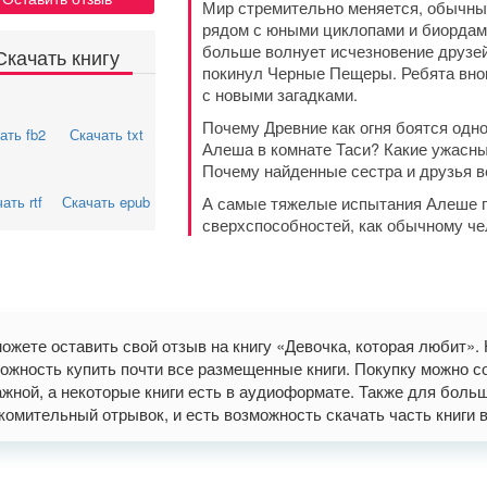
Мир стремительно меняется, обычные
рядом с юными циклопами и биордами
больше волнует исчезновение друзей 
Скачать книгу
покинул Черные Пещеры. Ребята внов
с новыми загадками.
Почему Древние как огня боятся одн
ать fb2
Скачать txt
Алеша в комнате Таси? Какие ужасн
Почему найденные сестра и друзья в
ать rtf
Скачать epub
А самые тяжелые испытания Алеше п
сверхспособностей, как обычному ч
ожете оставить свой отзыв на книгу «Девочка, которая любит»
ожность купить почти все размещенные книги. Покупку можно со
жной, а некоторые книги есть в аудиоформате. Также для больши
комительный отрывок, и есть возможность скачать часть книги в фо