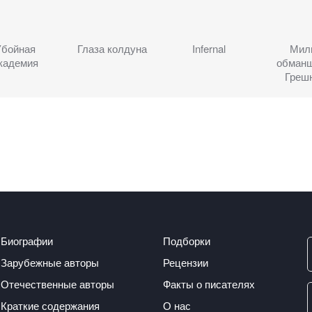
Убойная
Глаза колдуна
Infernal
Мил
кадемия
обман
Греш
Биографии
Подборки
Зарубежные авторы
Рецензии
Отечественные авторы
Факты о писателях
Краткие содержания
О нас