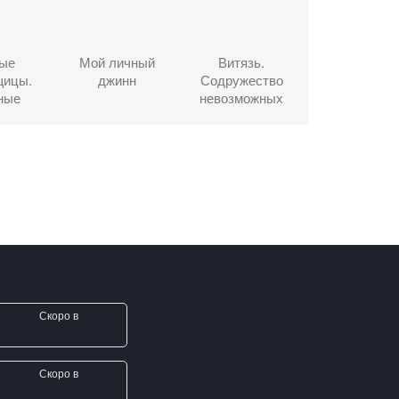
ые
Мой личный
Витязь.
щицы.
джинн
Содружество
ные
невозможных
Скоро в
Скоро в