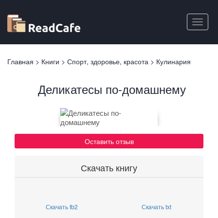
Перейти
к
Toggle
основному
naviga
содержанию
Вы
Главная
>
Книги
>
Спорт, здоровье, красота
>
Кулинария
здесь
Деликатесы по-домашнему
Оставить отзыв
Скачать книгу
Скачать fb2
Скачать txt