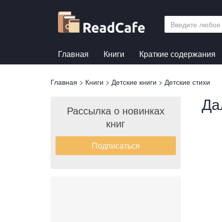
Перейти
к
основному
содержанию
Главная
Книги
Краткие содержания
Вы
Главная
>
Книги
>
Детские книги
>
Детские стихи
здесь
Да
Рассылка о новинках
книг
Подписаться