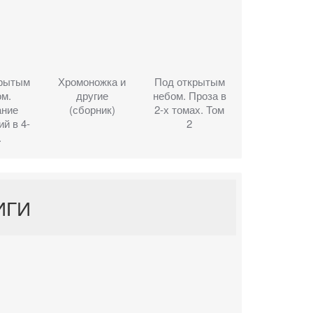
крытым
Хромоножка и
Под открытым
м.
другие
небом. Проза в
ание
(сборник)
2-х томах. Том
й в 4-
2
.
ИГИ