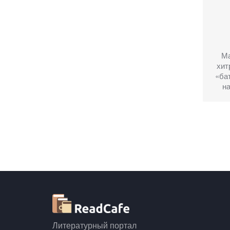
Ма
хит
«ба
на
Литературный портал