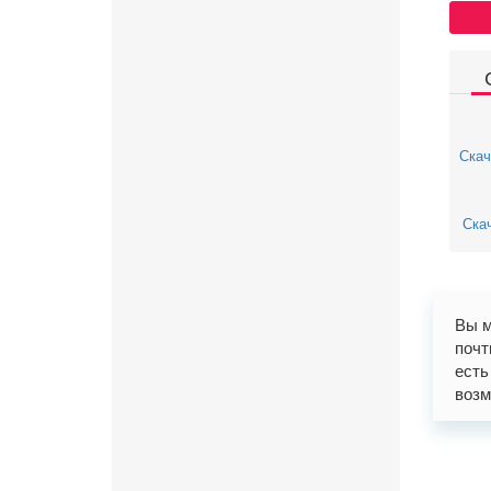
Скач
Скач
Вы м
почт
есть
возм