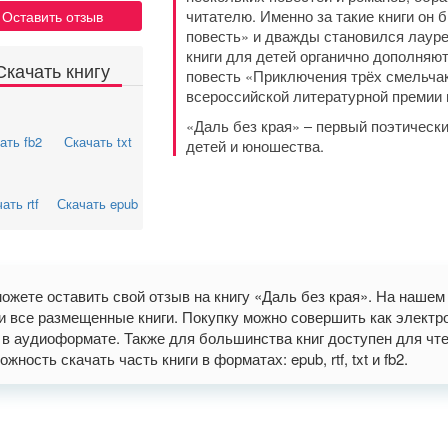
читателю. Именно за такие книги он
Оставить отзыв
повесть» и дважды становился лауре
книги для детей органично дополняют
Скачать книгу
повесть «Приключения трёх смельча
всероссийской литературной премии 
«Даль без края» – первый поэтическ
ать fb2
Скачать txt
детей и юношества.
ать rtf
Скачать epub
ожете оставить свой отзыв на книгу «Даль без края». На наше
и все размещенные книги. Покупку можно совершить как электрон
 в аудиоформате. Также для большинства книг доступен для чте
ожность скачать часть книги в форматах: epub, rtf, txt и fb2.