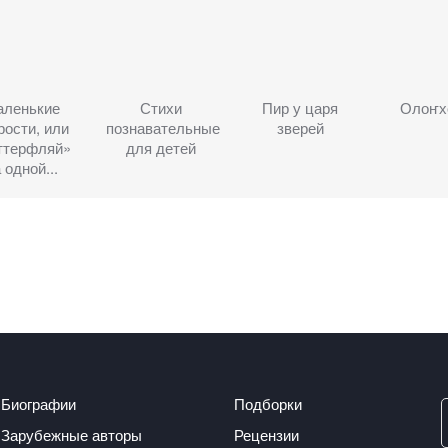
ленькие
Стихи
Пир у царя
Олоҥх
рости, или
познавательные
зверей
ттерфляй»
для детей
 одной...
Биографии
Подборки
Зарубежные авторы
Рецензии