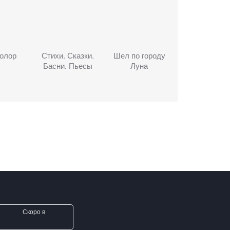
олор
Стихи. Сказки.
Шел по городу
Басни. Пьесы
Луна
Скоро в