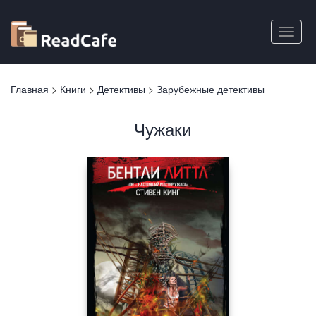
Перейти
к
Toggle
основному
naviga
содержанию
Вы
Главная
>
Книги
>
Детективы
>
Зарубежные детективы
здесь
Чужаки