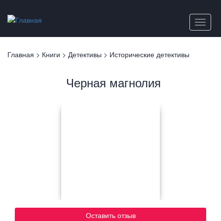
Перейти
к
Toggle
основному
naviga
содержанию
Вы
Главная
>
Книги
>
Детективы
>
Исторические детективы
здесь
Черная магнолия
Оставить отзыв