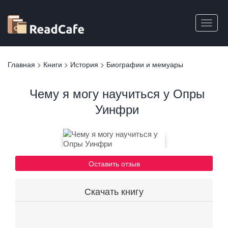
Перейти
к
Toggle
основному
naviga
содержанию
Вы
Главная
>
Книги
>
История
>
Биографии и мемуары
здесь
Чему я могу научиться у Опры
Уинфри
Оставить отзыв
Скачать книгу