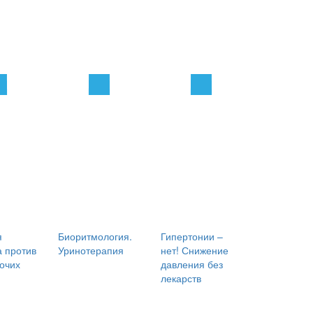
я
Биоритмология.
Гипертонии –
 против
Уринотерапия
нет! Снижение
рочих
давления без
лекарств