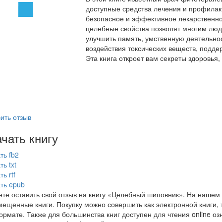
доступные средства лечения и профилак
безопасное и эффективное лекарственно
целебные свойства позволят многим люд
улучшить память, умственную деятельнос
воздействия токсических веществ, подде
Эта книга откроет вам секреты здоровья,
ить отзыв
чать книгу
ть fb2
ть txt
ь rtf
ть epub
те оставить свой отзыв на книгу «Целебный шиповник». На нашем 
мещенные книги. Покупку можно совершить как электронной книги, т
рмате. Также для большинства книг доступен для чтения online оз