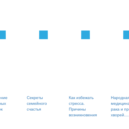
ение
Секреты
Как избежать
Народна
ных
семейного
стресса.
медицина
ек
счастья
Причины
рака и п
возникновения
хворей....