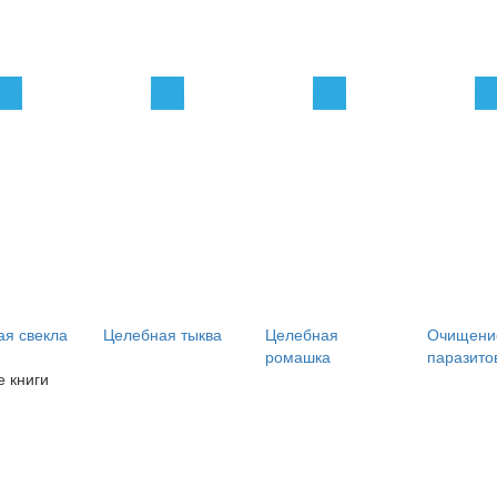
я свекла
Целебная тыква
Целебная
Очищени
ромашка
паразито
 книги