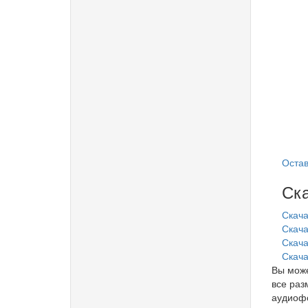
Остав
Ска
Скача
Скача
Скачат
Скача
Вы може
все раз
аудиофо