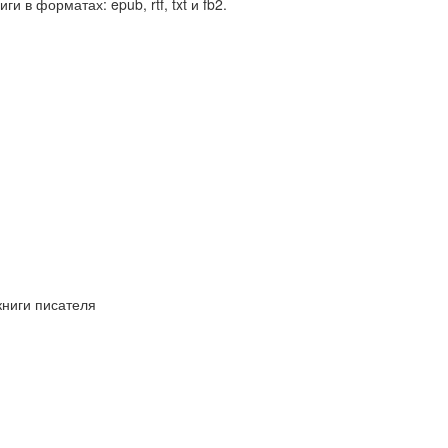
иги в форматах: epub, rtf, txt и fb2.
книги писателя