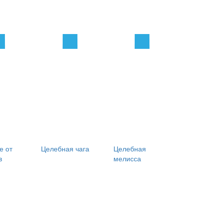
е от
Целебная чага
Целебная
в
мелисса