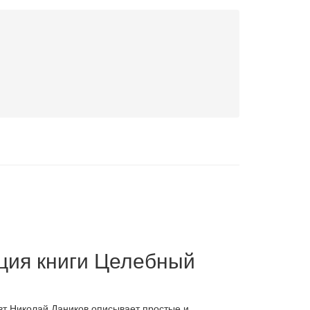
ция книги Целебный
вт Николай Даников описывает простые и