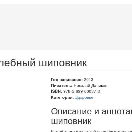
лебный шиповник
Год написания:
2013
Писатель:
Николай Даников
ISBN:
978-5-699-60087-8
Категория:
Здоровье
Описание и аннота
шиповник
В этой книге известный врач-фитотерапе