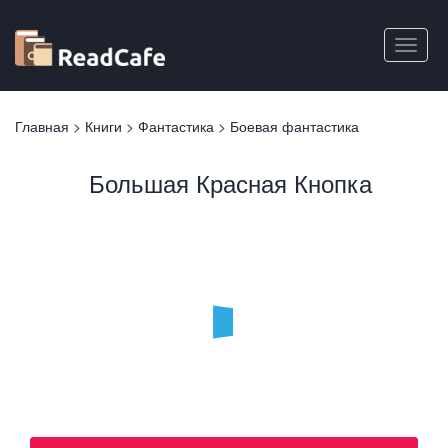
Перейти
к
Toggle
основному
naviga
содержанию
Вы
Главная
>
Книги
>
Фантастика
>
Боевая фантастика
здесь
Большая Красная Кнопка