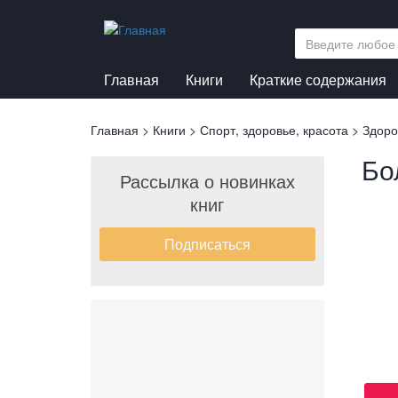
Перейти
к
основному
содержанию
Главная
Книги
Краткие содержания
Вы
Главная
>
Книги
>
Спорт, здоровье, красота
>
Здоро
здесь
Бо
Рассылка о новинках
книг
Подписаться