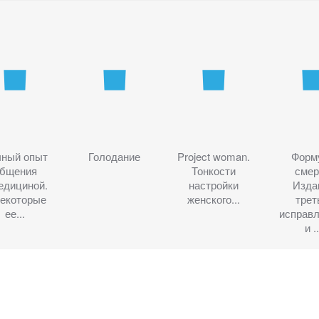
чный опыт
Голодание
Project woman.
Форм
бщения
Тонкости
смер
едициной.
настройки
Изда
некоторые
женского...
трет
ее...
исправ
и ..