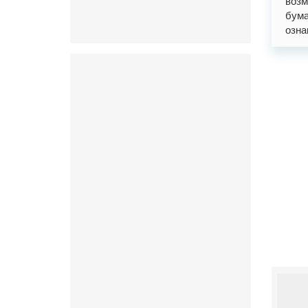
возм
бума
озна