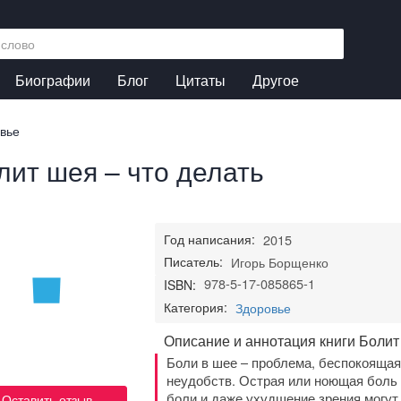
Биографии
Блог
Цитаты
Другое
вье
лит шея – что делать
Год написания:
2015
Писатель:
Игорь Борщенко
978-5-17-085865-1
ISBN:
Категория:
Здоровье
Описание и аннотация книги Болит
Боли в шее – проблема, беспокояща
неудобств. Острая или ноющая боль
боли и даже ухудшение зрения могут
Оставить отзыв