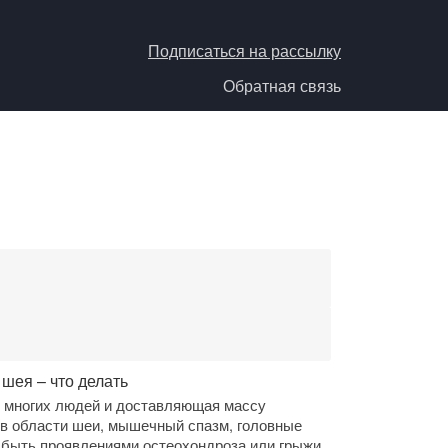
Подписаться на рассылку
Обратная связь
 шея – что делать
я многих людей и доставляющая массу
 в области шеи, мышечный спазм, головные
 быть проявлениями остеохондроза или грыжи