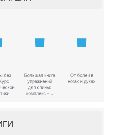
ы без
Большая книга
От болей в
Курс
упражнений
ногах и руках
ической
для спины:
тики
комплекс «...
ИГИ