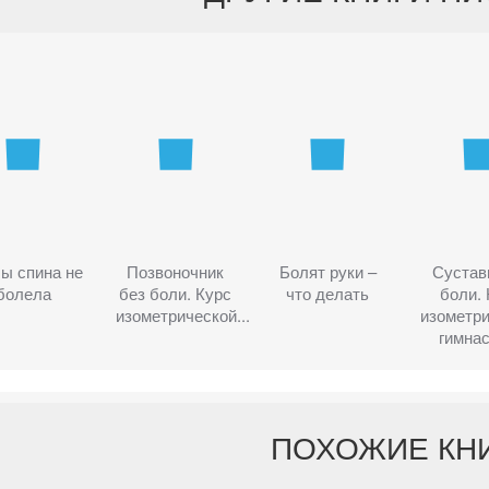
ы спина не
Позвоночник
Болят руки –
Сустав
болела
без боли. Курс
что делать
боли. 
изометрической...
изометр
гимнас
ПОХОЖИЕ КН