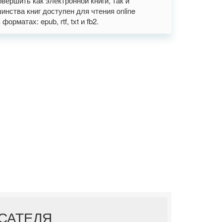
вершить как электронной книги, так и
нства книг доступен для чтения online
рматах: epub, rtf, txt и fb2.
ИСАТЕЛЯ