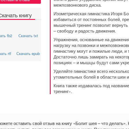
межпозвонкового диска.
Изометрическая гимнастика Игоря Б
Скачать книгу
избавиться от постоянных болей, пр
мышечный тренинг позволит вернуть
– свободу и радость движения.
ать fb2
Скачать txt
Упражнения, основанные на движени
нагрузку на позвонки и межпозвонко
гимнастику могут и пожилые люди, и 
ать rtf
Скачать epub
Достаточно лишь замирать на некот
позициях – и мышцы будут сами укре
Уделяйте гимнастике всего несколько
утомительных болей в области шеи и
Книга также издавалась под названи
тренинг».
ожете оставить свой отзыв на книгу «Болит шея – что делать»