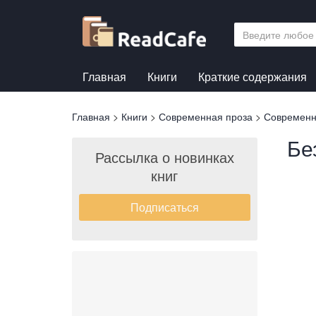
Перейти
к
основному
содержанию
Главная
Книги
Краткие содержания
Вы
Главная
>
Книги
>
Современная проза
>
Современн
здесь
Бе
Рассылка о новинках
книг
Подписаться