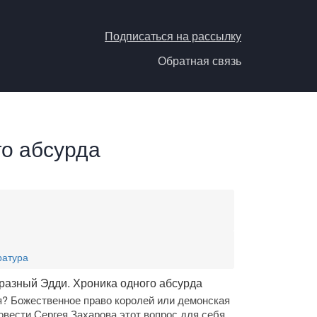
Подписаться на рассылку
Обратная связь
о абсурда
ратура
разный Эдди. Хроника одного абсурда
я? Божественное право королей или демонская
овести Сергея Захарова этот вопрос для себя