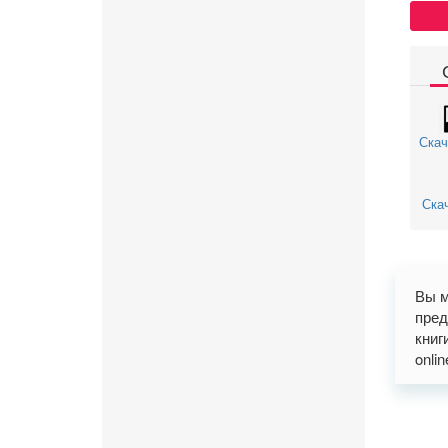
Скач
Скач
Вы м
пред
книг
onli