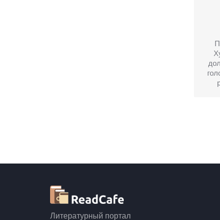
П
Х
до
гол
р
Литературный портал