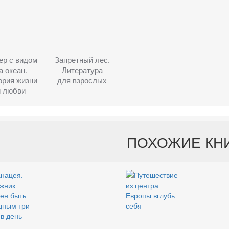
ер с видом
Запретный лес.
а океан.
Литература
ория жизни
для взрослых
и любви
ПОХОЖИЕ КН