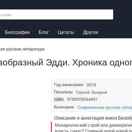
Биографии
Блог
Цитаты
Другое
ая русская литература
зобразный Эдди. Хроника одног
Год написания:
2019
Писатель:
Сергей Захаров
9785005044891
ISBN:
Категория:
Современная русская лите
Описание и аннотация книги Безоб
Монархический строй или демократи
власть снизу? Главный герой новой п