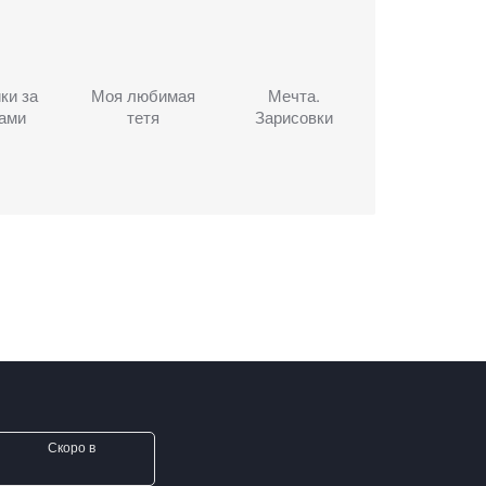
ки за
Моя любимая
Мечта.
сами
тетя
Зарисовки
Скоро в