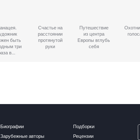
анацея.
Счастье на
Путешествие
Охотни
удожник
расстоянии
из центра
голо
лжен быть
протянутой
Европы вглубь
одным три
руки
себя
аза в...
Биографии
Подборки
Зарубежные авторы
Рецензии