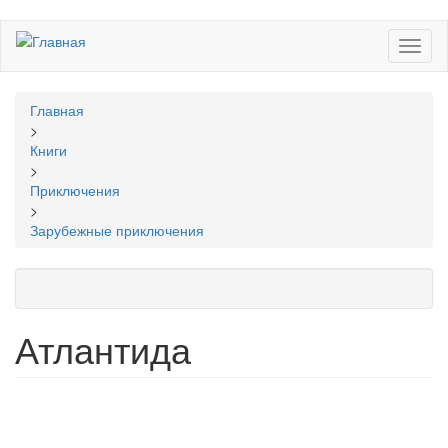
Перейти
Toggl
к
naviga
основному
содержанию
Вы
Главная
здесь
>
Книги
>
Приключения
>
Зарубежные приключения
Атлантида