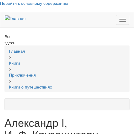
Перейти к основному содержанию
Toggl
naviga
Вы
здесь
Главная
>
Книги
>
Приключения
>
Книги о путешествиях
Александр I,
И. Ф. Крузенштерн,