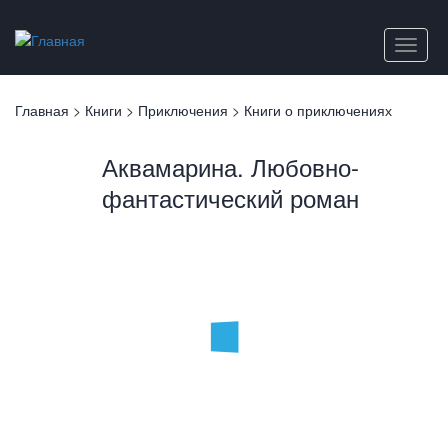
Перейти
к
Toggle
основному
naviga
содержанию
Вы
Главная
>
Книги
>
Приключения
>
Книги о приключениях
здесь
Аквамарина. Любовно-
фантастический роман