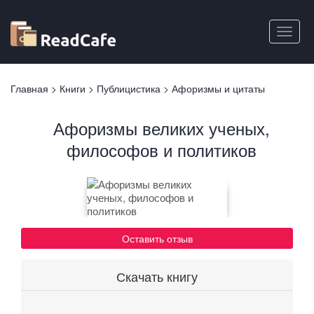
Перейти
к
Toggle
основному
naviga
содержанию
Вы
Главная
>
Книги
>
Публицистика
>
Афоризмы и цитаты
здесь
Афоризмы великих ученых,
философов и политиков
Оставить отзыв
Скачать книгу